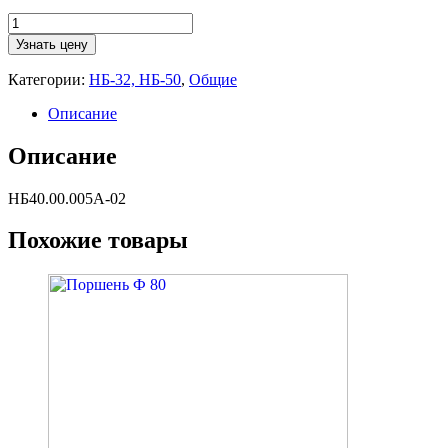
Количество
товара
Узнать цену
Крейцкопф
правый
Категории:
НБ-32, НБ-50
,
Общие
Описание
Описание
НБ40.00.005А-02
Похожие товары