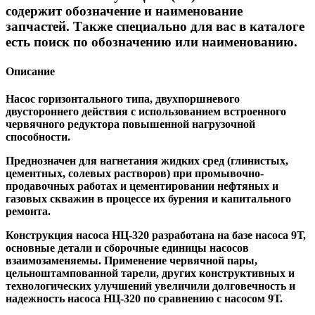
содержит обозначение и наименование
запчастей. Также специально для вас в каталоге
есть поиск по обозначению или наименованию.
Описание
Насос горизонтального типа, двухпоршневого
двустороннего действия с использованием встроенного
червячного редуктора повышенной нагрузочной
способности.
Преднозначен для нагнетания жидких сред (глинистых,
цементных, солевых растворов) при промывочно-
продавочных работах и цементировании нефтяных и
газовых скважин в процессе их бурения и капитального
ремонта.
Конструкция насоса НЦ-320 разработана на базе насоса 9Т,
основные детали и сборочные единицы насосов
взаимозаменяемы. Применение червячной пары,
цельноштампованной тарели, других кон­структивных и
технологических улучшений увеличили долговечность и
надежность насоса НЦ-320 по сравнению с насосом 9Т.