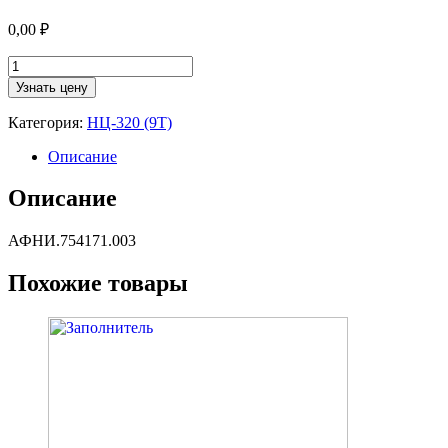
0,00
₽
Количество
товара
Узнать цену
Манжета
(
Категория:
НЦ-320 (9Т)
под
крышку
Описание
цилиндра,
лобовой
Описание
крышки)
АФНИ.754171.003
Похожие товары